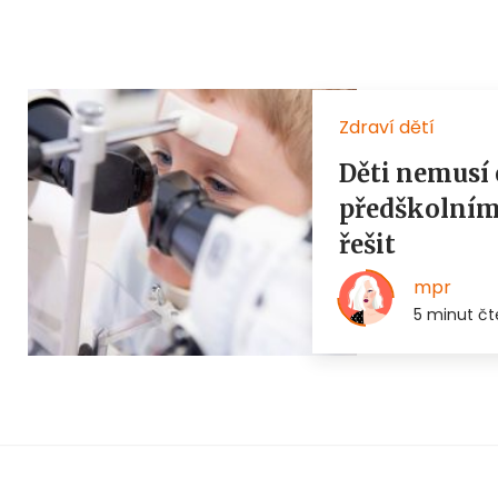
Zdraví dětí
Děti nemusí 
předškolním
řešit
mpr
5 minut čt