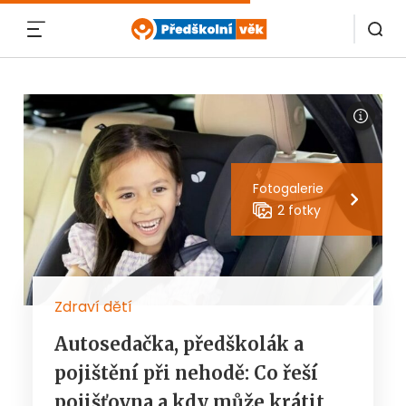
MENU
Fotogalerie
2 fotky
Zdraví dětí
Autosedačka, předškolák a
pojištění při nehodě: Co řeší
pojišťovna a kdy může krátit