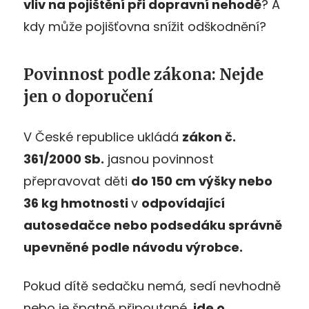
vliv na pojištění při dopravní nehodě
? A
kdy může pojišťovna snížit odškodnění?
Povinnost podle zákona: Nejde
jen o doporučení
V České republice ukládá
zákon č.
361/2000 Sb.
jasnou povinnost
přepravovat děti
do 150 cm výšky nebo
36 kg hmotnosti
v
odpovídající
autosedačce nebo podsedáku správně
upevněné podle návodu výrobce.
Pokud dítě sedačku nemá, sedí nevhodně
nebo je špatně připoutané,
jde o