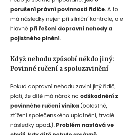
porušení právní povinnosti řidiče
. A to
má následky nejen při silniční kontrole, ale
hlavně
při řešení dopravní nehody a
pojistného plnění
.
Když nehodu způsobí někdo jiný:
Povinné ručení a spoluzavinění
Pokud dopravní nehodu zaviní jiný řidič,
platí, že dítě má nárok na
odškodnění z
povinného ručení viníka
(bolestné,
ztížení společenského uplatnění, trvalé
následky apod.).
Problém nastává ve
chvíli, kdy dítě nebylo správně