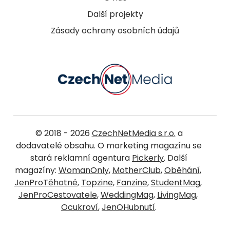
Další projekty
Zásady ochrany osobních údajů
© 2018 - 2026
CzechNetMedia s.r.o.
a
dodavatelé obsahu. O marketing magazínu se
stará reklamní agentura
Pickerly
. Další
magazíny:
WomanOnly
,
MotherClub
,
Oběhání
,
JenProTěhotné
,
Topzine
,
Fanzine
,
StudentMag
,
JenProCestovatele
,
WeddingMag
,
LivingMag
,
Ocukroví
,
JenOHubnutí
.