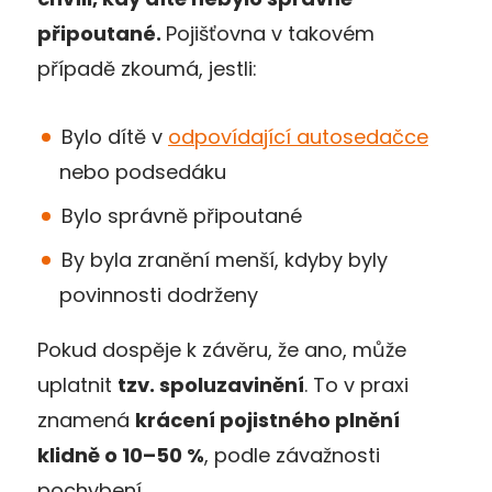
připoutané.
Pojišťovna v takovém
případě zkoumá, jestli:
Bylo dítě v
odpovídající autosedačce
nebo podsedáku
Bylo správně připoutané
By byla zranění menší, kdyby byly
povinnosti dodrženy
Pokud dospěje k závěru, že ano, může
uplatnit
tzv. spoluzavinění
. To v praxi
znamená
krácení pojistného plnění
klidně o 10–50 %
, podle závažnosti
pochybení.