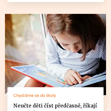
Chystáme se do školy
Neučte děti číst předčasně, říkají