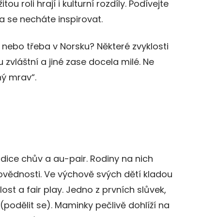
tou roli hrají i kulturní rozdíly. Podívejte
ba se necháte inspirovat.
i nebo třeba v Norsku? Některé zvyklosti
zvláštní a jiné zase docela milé. Ne
ný mrav“.
radice chův a au-pair. Rodiny na nich
ovědnosti. Ve výchově svých dětí kladou
ost a fair play. Jedno z prvních slůvek,
“ (podělit se). Maminky pečlivě dohlíží na