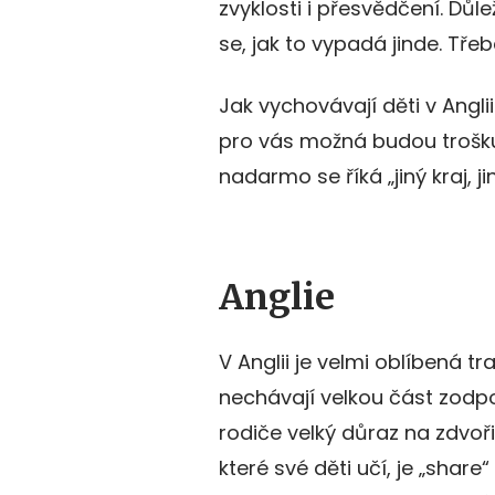
zvyklosti i přesvědčení. Důleži
se, jak to vypadá jinde. Tře
Jak vychovávají děti v Angli
pro vás možná budou trošku 
nadarmo se říká „jiný kraj, ji
Anglie
V Anglii je velmi oblíbená t
nechávají velkou část zodp
rodiče velký důraz na zdvořil
které své děti učí, je „share