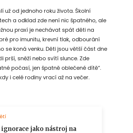
lí už od jednoho roku života. Školní
ech a odklad zde není nic špatného, ale
ěžnou praxí je nechávat spát děti na
ré pro imunitu, krevní tlak, odbourání
o se koná venku. Děti jsou větší část dne
 prší, sněží nebo svítí slunce. Zde
atné počasí, jen špatně oblečené dítě“.
dy i celé rodiny vrací až na večer.