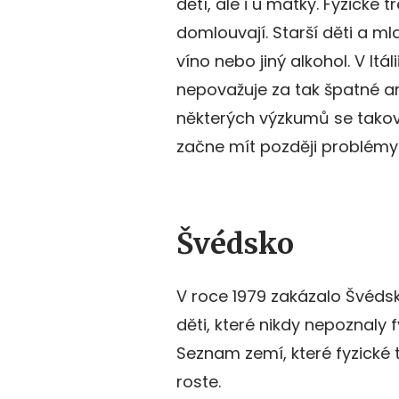
dětí, ale i u matky. Fyzické 
domlouvají. Starší děti a m
víno nebo jiný alkohol. V It
nepovažuje za tak špatné ani
některých výzkumů se takový
začne mít později problémy
Švédsko
V roce 1979 zakázalo Švédsko
děti, které nikdy nepoznaly f
Seznam zemí, které fyzické 
roste.