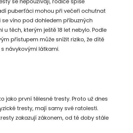
tresty se nepoužívají, rodiče spíše
ladí puberťáci mohou při večeři ochutnat
álii se víno pod dohledem příbuzných
 u těch, kterým ještě 18 let nebylo. Podle
m přístupem může snížit riziko, že dítě
 s návykovými látkami.
 jako první tělesné tresty. Proto už dnes
yzické tresty, mají samy své ratolesti.
tresty zakazují zákonem, od té doby stále