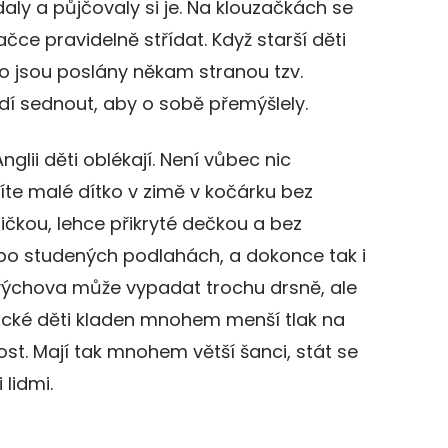
daly a půjčovaly si je. Na klouzačkách se
ce pravidelně střídat. Když starší děti
o jsou poslány někam stranou tzv.
dí sednout, aby o sobě přemýšlely.
nglii děti oblékají. Není vůbec nic
díte malé dítko v zimě v kočárku bez
ičkou, lehce přikryté dečkou a bez
po studených podlahách, a dokonce tak i
á výchova může vypadat trochu drsně, ale
lické děti kladen mnohem menší tlak na
ost. Mají tak mnohem větší šanci, stát se
lidmi.