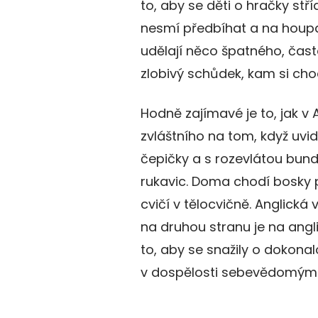
to, aby se děti o hračky stří
nesmí předbíhat a na houpač
udělají něco špatného, čast
zlobivý schůdek, kam si cho
Hodně zajímavé je to, jak v A
zvláštního na tom, když uvi
čepičky a s rozevlátou bund
rukavic. Doma chodí bosky 
cvičí v tělocvičně. Anglick
na druhou stranu je na ang
to, aby se snažily o dokonal
v dospělosti sebevědomými 