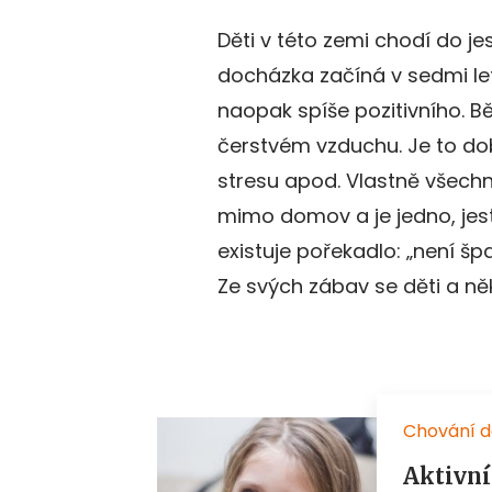
Děti v této zemi chodí do jes
docházka začíná v sedmi let
naopak spíše pozitivního. B
čerstvém vzduchu. Je to dob
stresu apod. Vlastně všechn
mimo domov a je jedno, jestli
existuje pořekadlo: „není šp
Ze svých zábav se děti a něk