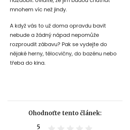
nazdobit. Uvidíte, že jim budou chutnat
mnohem víc než jindy.
A když vás to už doma opravdu bavit
nebude a žádný nápad nepomůže
rozproudit zábavu? Pak se vydejte do
nějaké herny, tělocvičny, do bazénu nebo
třeba do kina.
Ohodnoťte tento článek:
5