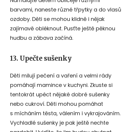
Namalujte dětem obličeje různými
barvami, naneste různé třpytky a do vlasů
ozdoby. Děti se mohou klidně i nějak
zajímavě obléknout. Pusťte ještě pěknou
hudbu a zábava začíná.
13. Upečte sušenky
Děti milují pečení a vaření a velmi rády
pomáhají mamince v kuchyni. Zkuste si
tentokrát upéct nějaké dobré sušenky
nebo cukroví. Děti mohou pomáhat
s mícháním těsta, válením i vykrajováním.
Vychladlé sušenky je pak ještě nechte