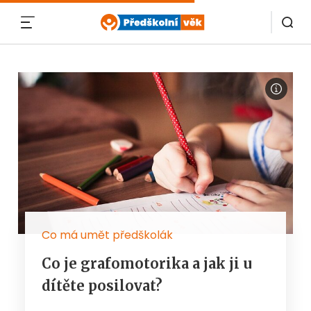
MENU
Co má umět předškolák
Co je grafomotorika a jak ji u
dítěte posilovat?