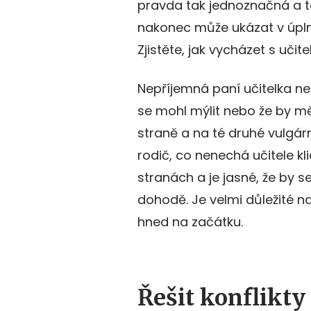
pravda tak jednoznačná a t
nakonec může ukázat v úplně 
Zjistěte, jak vycházet s učite
Nepříjemná paní učitelka nebo
se mohl mýlit nebo že by mě
straně a na té druhé vulgár
rodič, co nenechá učitele k
stranách a je jasné, že by s
dohodě. Je velmi důležité 
hned na začátku.
Řešit konflikt