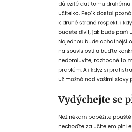
důležité dát tomu druhému n
učitelko, Pepík dostal pozná
k druhé straně respekt, i k
budete divit, jak bude paní 
Najednou bude ochotnější od
na souvislosti a buďte konkr
nedomluvíte, rozhodně to m
problém. A i když si protist
už možná nad vašimi slovy p
Vydýchejte se 
Než někam poběžíte pouštět 
nechoďte za učitelem plni e