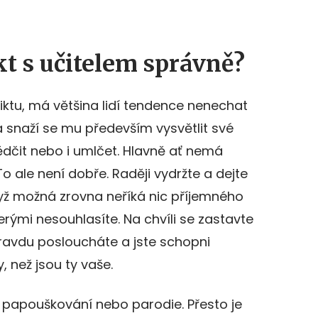
ikt s učitelem správně?
iktu, má většina lidí tendence nenechat
 snaží se mu především vysvětlit své
ědčit nebo i umlčet. Hlavně ať nemá
o ale není dobře. Raději vydržte a dejte
yž možná zrovna neříká nic příjemného
rými nesouhlasíte. Na chvíli se zastavte
ravdu posloucháte a jste schopni
, než jsou ty vaše.
í papouškování nebo parodie. Přesto je