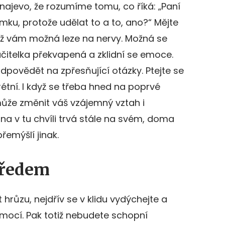
ajevo, že rozumíme tomu, co říká: „Paní
mku, protože udělat to a to, ano?“ Mějte
dyž vám možná leze na nervy. Možná se
učitelka překvapená a zklidní se emoce.
povědět na zpřesňující otázky. Ptejte se
étní. I když se třeba hned na poprvé
ůže změnit váš vzájemný vztah i
rana v tu chvíli trvá stále na svém, doma
řemýšlí jinak.
předem
hrůzu, nejdřív se v klidu vydýchejte a
mocí. Pak totiž nebudete schopní