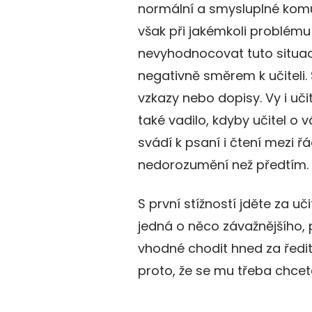
normální a smysluplné komu
však při jakémkoli problému 
nevyhodnocovat tuto situac
negativně směrem k učiteli. 
vzkazy nebo dopisy. Vy i uči
také vadilo, kdyby učitel o 
svádí k psaní i čtení mezi řá
nedorozumění než předtím.
S první stížností jděte za u
jedná o něco závažnějšího, p
vhodné chodit hned za ředit
proto, že se mu třeba chcet