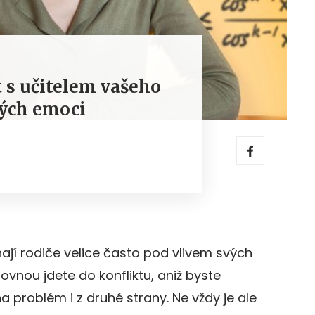
t s učitelem vašeho
ných emoci
nají rodiče velice často pod vlivem svých
rovnou jdete do konfliktu, aniž byste
a problém i z druhé strany. Ne vždy je ale