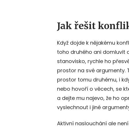
Jak řešit konfl
Když dojde k nějakému konfl
toho druhého ani domluvit a
stanovisko, rychle ho přesv
prostor na své argumenty. T
prostor tomu druhému, i kd
nebo hovoří o věcech, se kte
a dejte mu najevo, že ho op
vyslechnout i jiné argumenty
Aktivní naslouchání ale nen