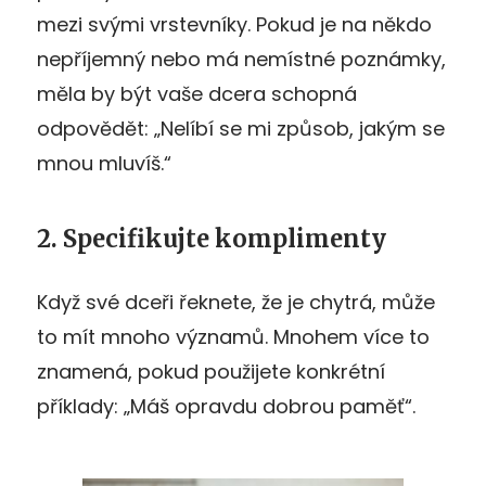
mezi svými vrstevníky. Pokud je na někdo
nepříjemný nebo má nemístné poznámky,
měla by být vaše dcera schopná
odpovědět: „Nelíbí se mi způsob, jakým se
mnou mluvíš.“
2. Specifikujte komplimenty
Když své dceři řeknete, že je chytrá, může
to mít mnoho významů. Mnohem více to
znamená, pokud použijete konkrétní
příklady: „Máš opravdu dobrou paměť“.