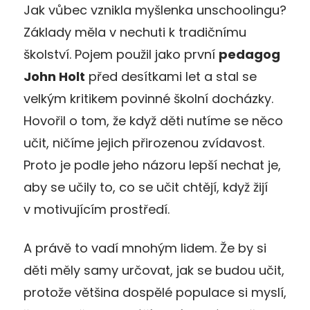
Jak vůbec vznikla myšlenka unschoolingu?
Základy měla v nechuti k tradičnímu
školství. Pojem použil jako první
pedagog
John Holt
před desítkami let a stal se
velkým kritikem povinné školní docházky.
Hovořil o tom, že když děti nutíme se něco
učit, ničíme jejich přirozenou zvídavost.
Proto je podle jeho názoru lepší nechat je,
aby se učily to, co se učit chtějí, když žijí
v motivujícím prostředí.
A právě to vadí mnohým lidem. Že by si
děti měly samy určovat, jak se budou učit,
protože většina dospělé populace si myslí,