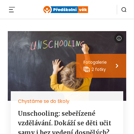
MENU
Fotogalerie
2 fotky
Chystáme se do školy
Unschooling: sebeřízené
vzdělávání. Dokáží se děti učit
samy i bez vedení dospělých?