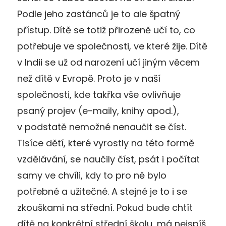
Podle jeho zastánců je to ale špatný
přístup. Dítě se totiž přirozeně učí to, co
potřebuje ve společnosti, ve které žije. Dítě
v Indii se už od narození učí jiným věcem
než dítě v Evropě. Proto je v naší
společnosti, kde takřka vše ovlivňuje
psaný projev (e-maily, knihy apod.),
v podstatě nemožné nenaučit se číst.
Tisíce dětí, které vyrostly na této formě
vzdělávání, se naučily číst, psát i počítat
samy ve chvíli, kdy to pro ně bylo
potřebné a užitečné. A stejné je to i se
zkouškami na střední. Pokud bude chtít
dítě na konkrétní střední školu, má nejspíš