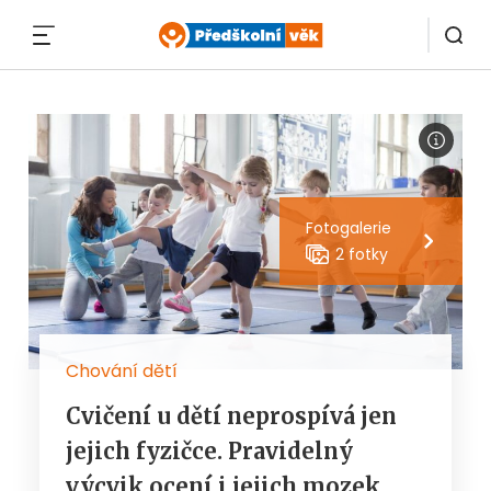
MENU
Fotogalerie
2 fotky
Chování dětí
Cvičení u dětí neprospívá jen
jejich fyzičce. Pravidelný
výcvik ocení i jejich mozek