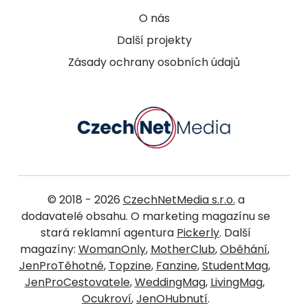
O nás
Další projekty
Zásady ochrany osobních údajů
© 2018 - 2026
CzechNetMedia s.r.o.
a
dodavatelé obsahu. O marketing magazínu se
stará reklamní agentura
Pickerly
. Další
magazíny:
WomanOnly
,
MotherClub
,
Oběhání
,
JenProTěhotné
,
Topzine
,
Fanzine
,
StudentMag
,
JenProCestovatele
,
WeddingMag
,
LivingMag
,
Ocukroví
,
JenOHubnutí
.