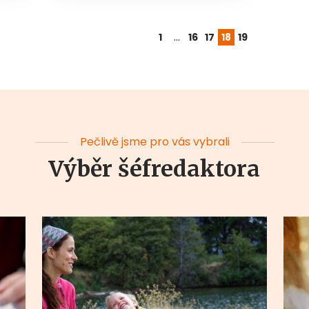
…
1
16
17
18
19
Pečlivě jsme pro vás vybrali
Výběr šéfredaktora