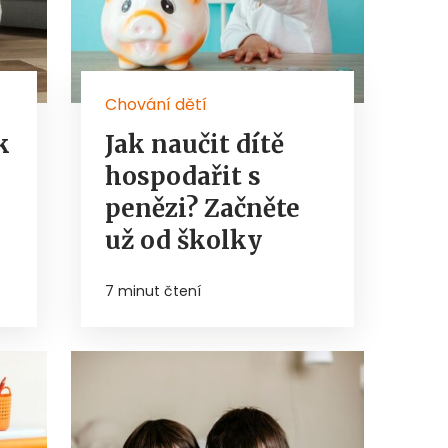
Chování dětí
k
Jak naučit dítě
hospodařit s
penězi? Začněte
už od školky
7 minut čtení